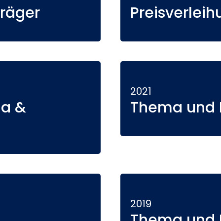
räger
Preisverleih
2021
ma &
Thema und P
2019
Thema und P