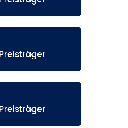
reisträger
reisträger