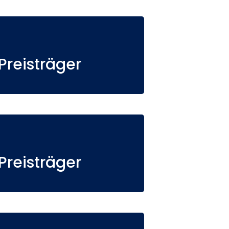
reisträger
reisträger