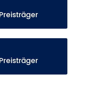
reisträger
reisträger