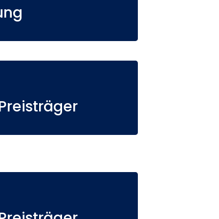
ung
reisträger
reisträger