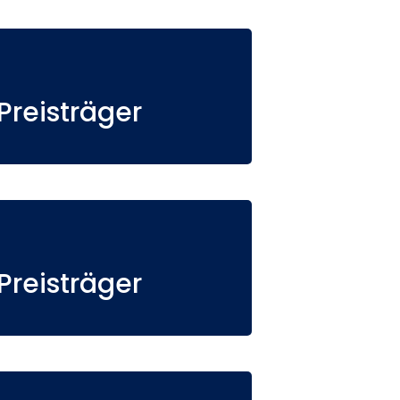
reisträger
reisträger