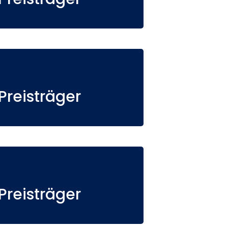
reisträger
reisträger