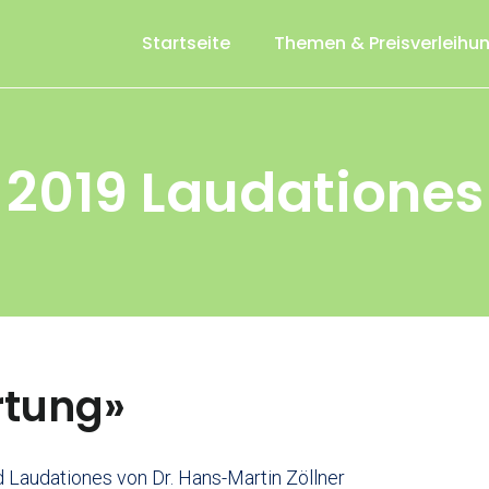
Startseite
Themen & Preisverleihu
2019 Laudationes
rtung»
 Laudationes von Dr. Hans-Martin Zöllner