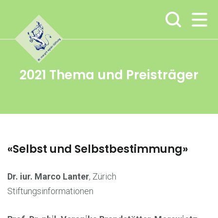
Zur
Zum
Zum
Hauptnavigation
Inhalt
Footer
springen
springen
springen
2021 Thema und Preisträger
«Selbst und Selbstbestimmung»
Dr. iur. Marco Lanter
, Zürich
Stiftungsinformationen